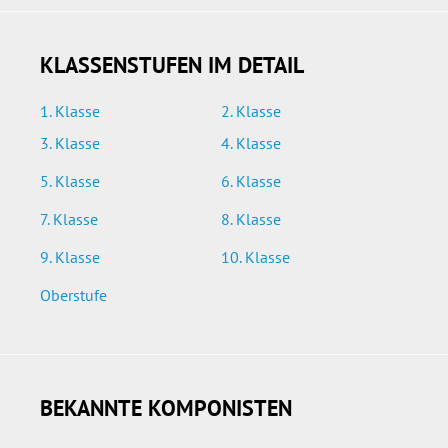
KLASSENSTUFEN IM DETAIL
1. Klasse
2. Klasse
3. Klasse
4. Klasse
5. Klasse
6. Klasse
7. Klasse
8. Klasse
9. Klasse
10. Klasse
Oberstufe
BEKANNTE KOMPONISTEN