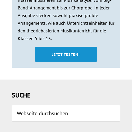
Klassenmusizieren zur Musikanalyse, vom Big-
Band-Arrangement bis zur Chorprobe. In jeder
Ausgabe stecken sowohl praxiserprobte
Arrangements, wie auch Unterrichtseinheiten für
den theoriebasierten Musikunterricht für die
Klassen 5 bis 13.
JETZT TESTEN!
Seitenspalte
SUCHE
Webseite
durchsuchen