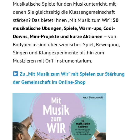
Musikalische Spiele für den Musikunterricht, mit
denen Sie gleichzeitig die Klassengemeinschaft
stärken? Das bietet Ihnen „Mit Musik zum Wir“:
50
musikalische Übungen, Spiele, Warm-ups, Cool-
Downs, Mini-Projekte und kurze Aktionen
– von
Bodypercussion über szenisches Spiel, Bewegung,
Singen und Klangexperimente bis hin zum
Musizieren mit Orff-Instrumentarium.
Zu „Mit Musik zum Wir“ mit Spielen zur Stärkung
der Gemeinschaft im Online-Shop