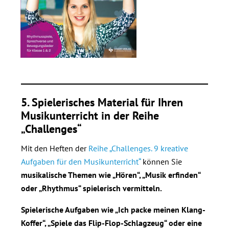
5. Spielerisches Material für Ihren
Musikunterricht in der Reihe
„Challenges“
Mit den Heften der
Reihe „Challenges. 9 kreative
Aufgaben für den Musikunterricht“
können Sie
musikalische Themen wie „Hören“, „Musik erfinden“
oder „Rhythmus“ spielerisch vermitteln.
Spielerische Aufgaben wie „Ich packe meinen Klang-
Koffer“, „Spiele das Flip-Flop-Schlagzeug“ oder eine