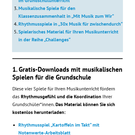
im Grundschulunterricht“
Musikalische Spiele für den
Klassenzusammenhalt in „Mit Musik zum Wir“
Rhythmusspiele in „30x Musik für zwischendurch“
Spielerisches Material für Ihren Musikunterricht
in der Reihe „Challenges“
1. Gratis-Downloads mit musikalischen
Spielen für die Grundschule
Diese vier Spiele für Ihren Musikunterricht fördern
das
Rhythmusgefühl und die Koordination
Ihrer
Grundschüler*innen.
Das Material können Sie sich
kostenlos herunterladen:
Rhythmusspiel „Kartoffeln im Takt“ mit
Notenwerte-Arbeitsblatt