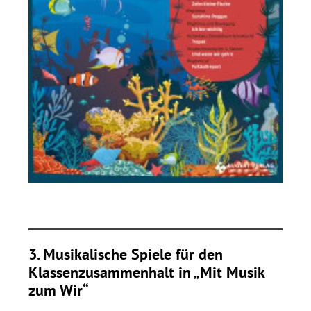
3. Musikalische Spiele für den
Klassenzusammenhalt in „Mit Musik
zum Wir“