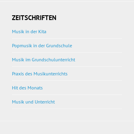
ZEITSCHRIFTEN
Musik in der Kita
Popmusik in der Grundschule
Musik im Grundschulunterricht
Praxis des Musikunterrichts
Hit des Monats
Musik und Unterricht