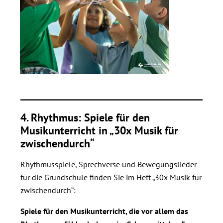
4. Rhythmus: Spiele für den
Musikunterricht in „30x Musik für
zwischendurch“
Rhythmusspiele, Sprechverse und Bewegungslieder
für die Grundschule finden Sie im Heft „30x Musik für
zwischendurch“:
Spiele für den Musikunterricht, die vor allem das