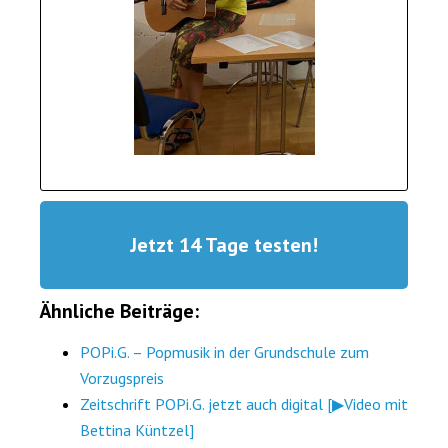
Jetzt 14 Tage testen!
Ähnliche Beiträge:
POPi.G. – Popmusik in der Grundschule zum
Vorzugspreis
Zeitschrift POPi.G. jetzt auch digital [▶Video mit
Bettina Küntzel]