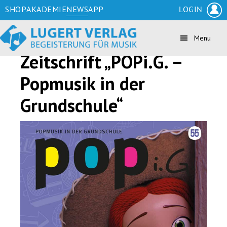
Zum
Skip
Zur
SHOP
AKADEMIE
NEWS
APP
LOGIN
Inhalt
to
Fußzeile
springen
secondary
springen
Menu
navigation
Zeitschrift „POPi.G. –
Popmusik in der
Grundschule“