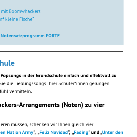
g mit Boomwhackers
f kleine Fische“
 Notensatzprogramm FORTE
hule
m
Popsongs in der Grundschule einfach und effektvoll zu
Sie die Lieblingssongs Ihrer Schüler*innen gelungen
ühl vermitteln.
ckers-Arrangements (Noten) zu vier
stieren müssen, schenken wir Ihnen gleich vier
ven Nation Army
“, „
Feliz Navidad
“, „
Fading
“ und „
Unter den