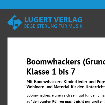
Zum
Skip
Zur
Zur
Inhalt
to
Seitenspalte
Fußzeile
springen
secondary
springen
springen
navigation
Boomwhackers (Grunds
Klasse 1 bis 7
Mit Boomwhackers Kinderlieder und Pops
Webinare und Material für den Unterricht
Boomwhackers eignen sich sehr gut für den Einsa
auf den bunten Röhren macht nicht nur großen Sp