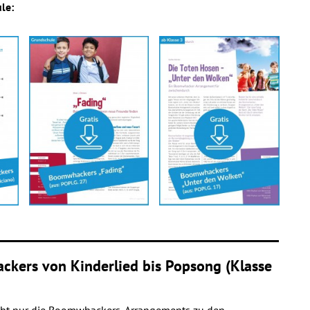
le:
kers von Kinderlied bis Popsong (Klasse