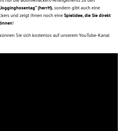
icht nur die Boomwhackers-Arrangements zu den
„Jogginghosentag“ (herrH)
, sondern gibt auch eine
kers und zeigt Ihnen noch eine
Spielidee, die Sie direkt
können
!
können Sie sich kostenlos auf unserem YouTube-Kanal