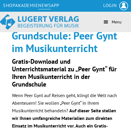
Zum
Skip
Zur
Zur
SHOP
AKADEMIE
NEWS
APP
LOGIN
Inhalt
to
Seitenspalte
Fußzeile
springen
secondary
springen
springen
Menu
navigation
Grundschule: Peer Gynt
im Musikunterricht
Gratis-Download und
Unterrichtsmaterial zu
„Peer Gynt“ für
Ihren Musikunterricht in der
Grundschule
Wenn Peer Gynt auf Reisen geht, klingt die Welt nach
Abenteuern! Sie wollen „Peer Gynt“ in Ihrem
Musikunterricht behandeln?
Auf dieser Seite stellen
wir Ihnen
umfangreiche Materialien zum direkten
Einsatz im Musikunterricht vor. Auch ein Gratis-