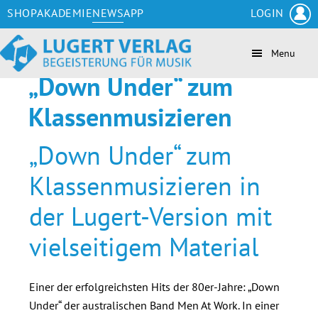
Zum
Skip
Zur
Zur
SHOP
AKADEMIE
NEWS
APP
LOGIN
Inhalt
to
Seitenspalte
Fußzeile
springen
secondary
springen
springen
Menu
navigation
„Down Under“ zum
Klassenmusizieren
„Down Under“ zum
Klassenmusizieren in
der Lugert-Version mit
vielseitigem Material
Einer der erfolgreichsten Hits der 80er-Jahre: „Down
Under“ der australischen Band Men At Work. In einer