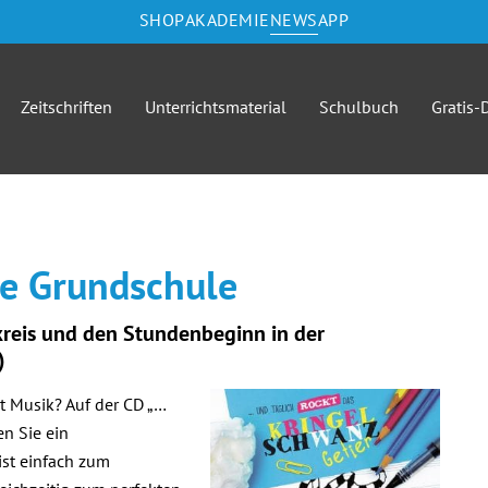
SHOP
AKADEMIE
NEWS
APP
Zeitschriften
Unterrichtsmaterial
Schulbuch
Gratis
ie Grundschule
reis und den Stundenbeginn in der
)
t Musik? Auf der CD „…
en Sie ein
 ist einfach zum