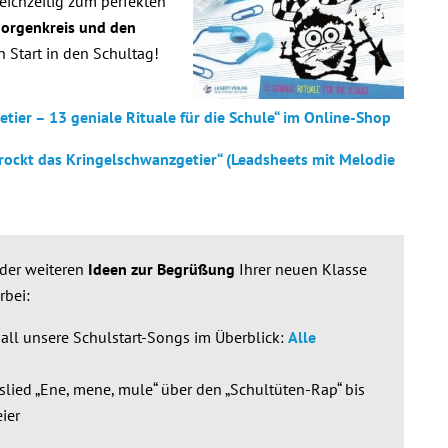
ichzeitig zum perfekten
Morgenkreis und den
n Start in den Schultag!
tier – 13 geniale Rituale für die Schule“ im Online-Shop
ockt das Kringelschwanzgetier“ (Leadsheets mit Melodie
der weiteren
Ideen zur Begrüßung
Ihrer neuen Klasse
rbei:
e all unsere Schulstart-Songs im Überblick:
Alle
lied „Ene, mene, mule“ über den „Schultüten-Rap“ bis
ier