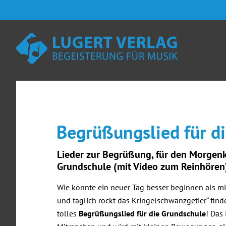
Zum
Skip
Zur
Zur
Inhalt
to
Seitenspalte
Fußzeile
springen
secondary
springen
springen
navigation
Begrüßungslied für d
Lieder zur Begrüßung, für den Morgenk
Grundschule (mit Video zum Reinhören
Wie könnte ein neuer Tag besser beginnen als mi
und täglich rockt das Kringelschwanzgetier“ find
tolles
Begrüßungslied für die Grundschule
! Das