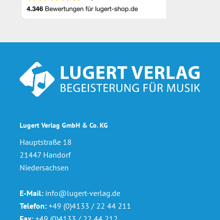
Footer
Lugert Verlag GmbH & Co. KG
Hauptstraße 18
21447 Handorf
Niedersachsen
E-Mail:
info@lugert-verlag.de
Telefon:
+49 (0)4133 / 22 44 211
Fax:
+49 (0)4133 / 22 44 212