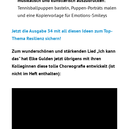
musikalisch und künstlerisch auszudrücken:
Tennisballpuppen basteln, Puppen-Porträts malen
und eine Kopiervorlage für Emotions-Smileys
Jetzt die Ausgabe 34 mit all diesen Ideen zum Top-
Thema Resilienz sichern!
Zum wunderschönen und stärkenden Lied „Ich kann
das" hat Elke Gulden jetzt übrigens mit ihren
Kolleginnen diese tolle Choreografie entwickelt (ist
nicht im Heft enthalten):