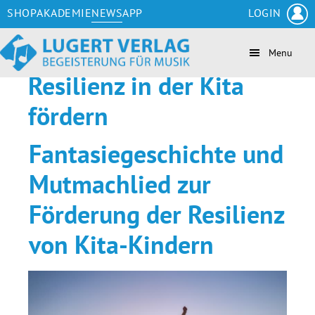
Zum
Skip
Zur
Zur
SHOP
AKADEMIE
NEWS
APP
LOGIN
Inhalt
to
Seitenspalte
Fußzeile
springen
secondary
springen
springen
Menu
navigation
Resilienz in der Kita
fördern
Fantasiegeschichte und
Mutmachlied zur
Förderung der Resilienz
von Kita-Kindern