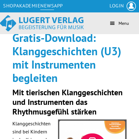
Zum
Skip
Zur
Zur
SHOP
AKADEMIE
NEWS
APP
LOGIN
Inhalt
to
Seitenspalte
Fußzeile
springen
secondary
springen
springen
Menu
navigation
Gratis-Download:
Klanggeschichten (U3)
mit Instrumenten
begleiten
Mit tierischen Klanggeschichten
und Instrumenten das
Rhythmusgefühl stärken
Klanggeschichten
sind bei Kindern