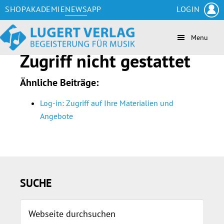
Zum
Skip
Zur
Zur
SHOP
AKADEMIE
NEWS
APP
LOGIN
Inhalt
to
Seitenspalte
Fußzeile
springen
secondary
springen
springen
Menu
navigation
Zugriff nicht gestattet
Ähnliche Beiträge:
Log-in: Zugriff auf Ihre Materialien und
Angebote
Seitenspalte
SUCHE
Webseite
durchsuchen