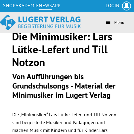
Zum
Skip
Zur
Zur
SHOP
AKADEMIE
NEWS
APP
LOGIN
Inhalt
to
Seitenspalte
Fußzeile
springen
secondary
springen
springen
Menu
navigation
Die Minimusiker: Lars
Lütke-Lefert und Till
Notzon
Von Aufführungen bis
Grundschulsongs - Material der
Minimusiker im Lugert Verlag
Die „Minimusiker“ Lars Lütke-Lefert und Till Notzon
sind begeisterte Musiker und Pädagogen und
machen Musik mit Kindern und für Kinder. Lars