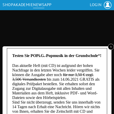
Cookie Consent Banner von Real Cookie Banner
SHOP
AKADEMIE
NEWS
APP
LOGIN
x
Testen Sie POPi.G.-Popmusik in der Grundschule“!
Das aktuelle Heft (mit CD) ist aufgrund der hohen
Nachfrage in den letzten Wochen leider vergriffen. Sie
können die Ausgabe aber noch
für nur 3,50 € zzgl.
3,50€ Versandkosten
bis zum 14.06.2021 GRATIS als
digitales Prüfpaket bestellen. Sie erhalten sofort den
Zugang zur Digitalausgabe mit allen Inhalten und
Materialien aus dem Heft, inklusive PDF- und Word-
Dateien sowie den Hörbeispielen.
Sind Sie nicht überzeugt, senden Sie uns innerhalb von
14 Tagen nach Erhalt eine Nachricht. Hören wir nichts
von Ihnen, erhalten Sie die Zeitschrift mit CD und